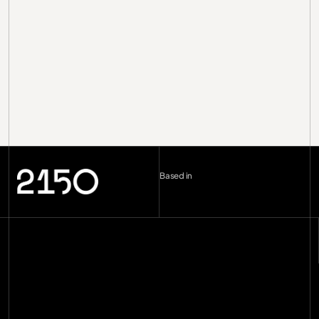
Germany
Unit
Based in
London (UK)
--:--
Berlin (DE)
--:--
Copenhagen (DK)
--:--
Miami
--:--
hello@2150.vc
email copied
Home